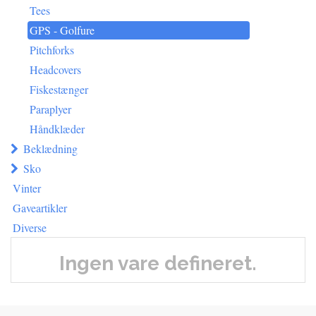
Tees
GPS - Golfure
Pitchforks
Headcovers
Fiskestænger
Paraplyer
Håndklæder
Beklædning
Sko
Vinter
Gaveartikler
Diverse
Ingen vare defineret.