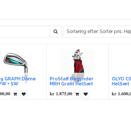
Sortering efter: Sortér pris: Høj
9 GRAPH Dame
ProStaff Begynder
OLYO CS
 PW + SW
MRH Grafit HelSæt
HelSæt
00,00
kr
1.875,00
kr
1.600,