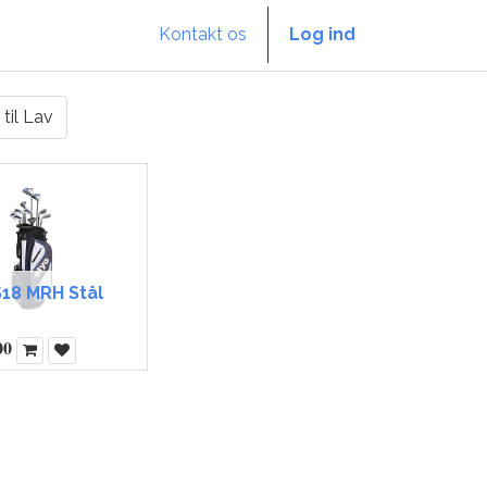
Kontakt os
Log ind
 til Lav
18 MRH Stål
00