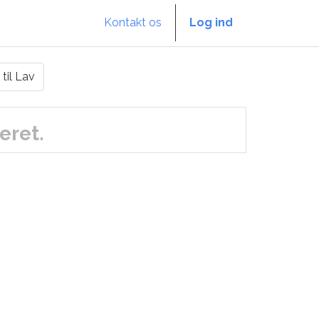
Kontakt os
Log ind
 til Lav
eret.